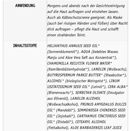
ANWENDUNG
Morgens und abends nach der Gesichtsreinigung
auf die Haut auftragen und einziehen lassen.
Auch als Kälteschutzcreme geeignet. Als Maske
(auch bei rissigen Händen und Füßen) über Nacht
dick auftragen – pflegt die Haut und schafft
einen strahlenden Teint.
INHALTSSTOFFE
HELIANTHUS ANNUUS SEED OIL*
(Sonnenblumenöl*), AQUA (belebtes Wasser,
Manju und Aloe Vera Saft aus Konzentrat*),
CHAMOMILLA RECUTITA FLOWER WATER*
(Kamillenblütenhydrolat*), LANOLIN (Wollwachs),
BUTYROSPERMUM PARKII BUTTER* (Sheabutter*),
ALCOHOL* (biologischer Weingeist*), LINUM
USITATISSIMUM SEED OIL* (Leinöl*), CERA ALBA*
(Bienenwachs*), SORBITAN OLIVATE (Emulgator
aus Olivenöl), LANOLIN ALCOHOL
(Wollwachsalkohol), PRUNUS AMYGDALUS DULCIS
OIL* (Mandelöl*), SIMMONDSIA CHINENSIS SEED
OIL* (Jojobaöl*), CARTHAMUS TINCTORIUS SEED
OIL* (Distelöl*), CETEARYL ALCOHOL
(Fettalkohol), ALOE BARBADENSIS LEAF JUICE