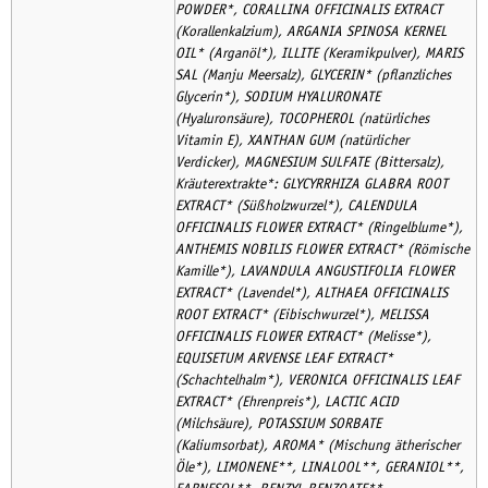
POWDER*, CORALLINA OFFICINALIS EXTRACT
(Korallenkalzium), ARGANIA SPINOSA KERNEL
OIL* (Arganöl*), ILLITE (Keramikpulver), MARIS
SAL (Manju Meersalz), GLYCERIN* (pflanzliches
Glycerin*), SODIUM HYALURONATE
(Hyaluronsäure), TOCOPHEROL (natürliches
Vitamin E), XANTHAN GUM (natürlicher
Verdicker), MAGNESIUM SULFATE (Bittersalz),
Kräuterextrakte*: GLYCYRRHIZA GLABRA ROOT
EXTRACT* (Süßholzwurzel*), CALENDULA
OFFICINALIS FLOWER EXTRACT* (Ringelblume*),
ANTHEMIS NOBILIS FLOWER EXTRACT* (Römische
Kamille*), LAVANDULA ANGUSTIFOLIA FLOWER
EXTRACT* (Lavendel*), ALTHAEA OFFICINALIS
ROOT EXTRACT* (Eibischwurzel*), MELISSA
OFFICINALIS FLOWER EXTRACT* (Melisse*),
EQUISETUM ARVENSE LEAF EXTRACT*
(Schachtelhalm*), VERONICA OFFICINALIS LEAF
EXTRACT* (Ehrenpreis*), LACTIC ACID
(Milchsäure), POTASSIUM SORBATE
(Kaliumsorbat), AROMA* (Mischung ätherischer
Öle*), LIMONENE**, LINALOOL**, GERANIOL**,