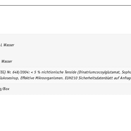
 L Wasser
L Wasser
EG) Nr. 648/2004: < 5 % nichtionische Tenside (Dinatriumcocoylglutamat, Sophoro
lukosesirup, Effektive Mikroorganismen. EUH210 Sicherheitsdatenblatt auf Anfrage
ag/Box