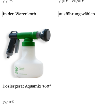
9,90
€
9,30
€
–
80,70
€
In den Warenkorb
Ausführung wählen
Dosiergerät Aquamix 360°
39,10
€