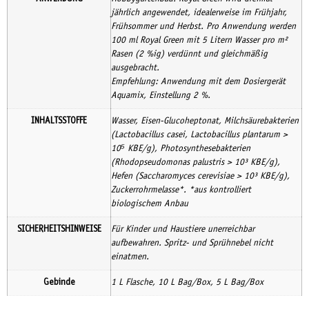
jährlich angewendet, idealerweise im Frühjahr,
Frühsommer und Herbst. Pro Anwendung werden
100 ml Royal Green mit 5 Litern Wasser pro m²
Rasen (2 %ig) verdünnt und gleichmäßig
ausgebracht.
Empfehlung: Anwendung mit dem Dosiergerät
Aquamix, Einstellung 2 %.
INHALTSSTOFFE
Wasser, Eisen-Glucoheptonat, Milchsäurebakterien
(Lactobacillus casei, Lactobacillus plantarum >
10⁵ KBE/g), Photosynthesebakterien
(Rhodopseudomonas palustris > 10³ KBE/g),
Hefen (Saccharomyces cerevisiae > 10³ KBE/g),
Zuckerrohrmelasse*. *aus kontrolliert
biologischem Anbau
SICHERHEITSHINWEISE
Für Kinder und Haustiere unerreichbar
aufbewahren. Spritz- und Sprühnebel nicht
einatmen.
Gebinde
1 L Flasche, 10 L Bag/Box, 5 L Bag/Box